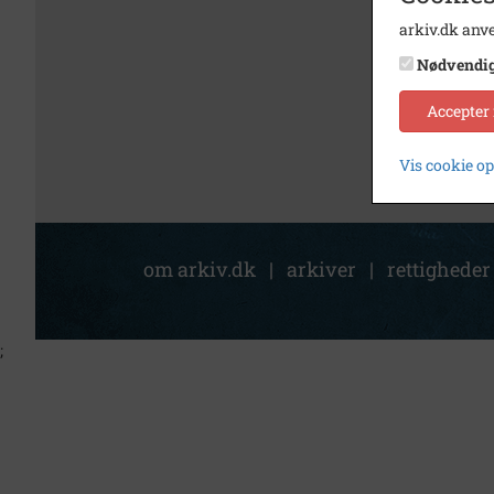
arkiv.dk anve
Nødvendi
Accepter
Vis cookie o
om arkiv.dk
|
arkiver
|
rettigheder
;