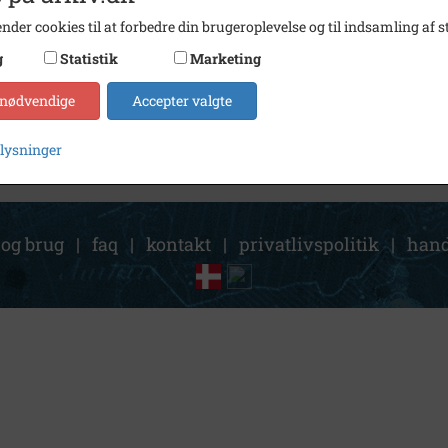
Arkiv
Forsta
nder cookies til at forbedre din brugeroplevelse og til indsamling af st
Søg videre i Forstadsmuseet
g
Statistik
Marketing
Matr. nr. 5a, Brø
 nødvendige
Accepter valgte
plysninger
 og brug
|
faq
|
kontakt
|
privatlivspolitik
|
hand