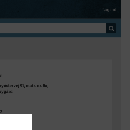
Log ind
r
yøstervej 91, matr. nr. 5a,
bygård.
82
t