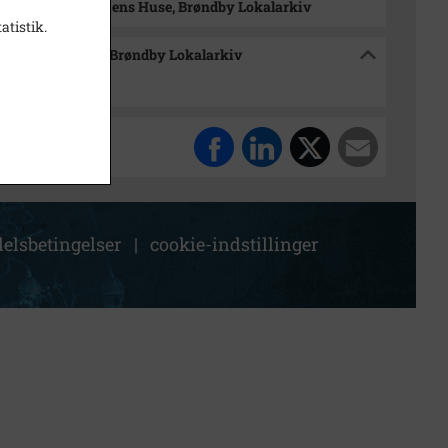
dsmuseet Historiens Huse, Brøndby Lokalarkiv
atistik.
 Historiens Huse, Brøndby Lokalarkiv
elsbetingelser
|
cookie-indstillinger