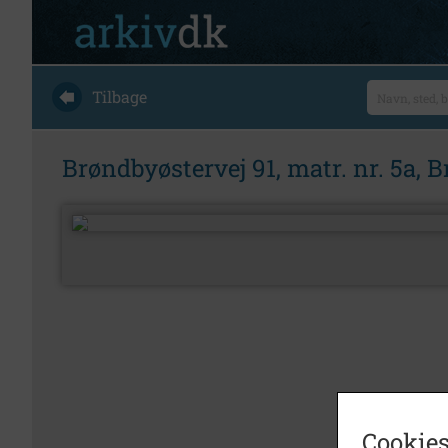
Tilbage
Brøndbyøstervej 91, matr. nr. 5a, 
Cookies