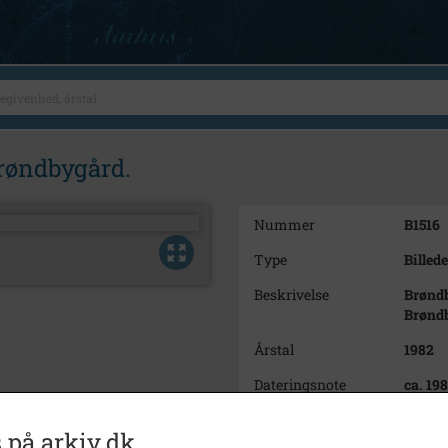
Brøndbygård.
Nummer
B1516
Type
Billede
Beskrivelse
Brøndb
Brønd
Årstal
1982
Dateringsnote
ca. 19
Fotograf
Ukend
 på arkiv.dk