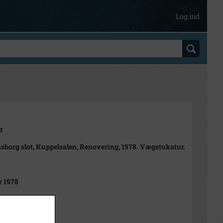
Log ind
r
sborg slot, Kuppelsalen, Renovering, 1978. Vægstukatur.
r 1978
t
 CM.