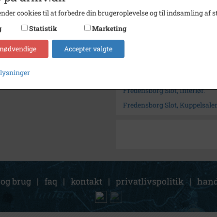
Arkiv
Frede
nder cookies til at forbedre din brugeroplevelse og til indsamling af st
g
Statistik
Marketing
Kontakt arkivet
 nødvendige
Accepter valgte
Søg videre i Fredensborg
plysninger
Renovering
Fredensborg Slot, Interiør.
Fredensborg Slot, Kuppelsale
 og brug
|
faq
|
kontakt
|
privatlivspolitik
|
hand