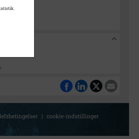
nsborg
atistik.
n.
elsbetingelser
|
cookie-indstillinger