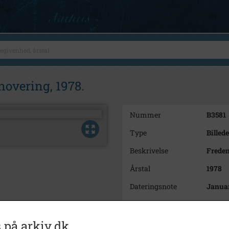
novering, 1978.
Nummer
B3581
Type
Billede
Beskrivelse
Freden
Årstal
1978
Dateringsnote
Janua
Fotograf
Ukend
Størrelse
9X12½
 på arkiv.dk