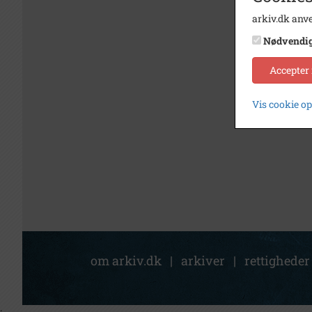
arkiv.dk anve
Nødvendi
Accepter
Vis cookie o
om arkiv.dk
|
arkiver
|
rettigheder
;