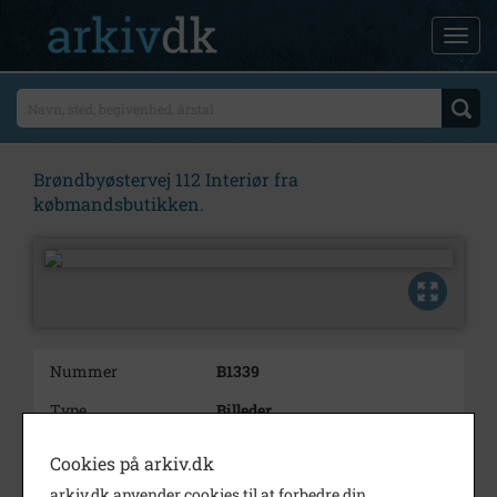
Brøndbyøstervej 112 Interiør fra
købmandsbutikken.
Nummer
B1339
Type
Billeder
Beskrivelse
Brøndbyøstervej 112
Cookies på arkiv.dk
Interiør fra købmandsbutikken.
arkiv.dk anvender cookies til at forbedre din