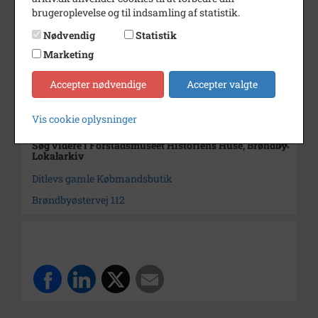
brugeroplevelse og til indsamling af statistik.
Årstal
1981
Nødvendig
Statistik
Dateringsnote
8.7.1981.
Marketing
Fotograf
Ukendt
Accepter nødvendige
Accepter valgte
Arkiv
Forstadsmuseet Historiens
Huse, Brøndby Lokalarkiv
Vis cookie oplysninger
Søg videre i Forstadsmuseet Historiens Huse, Brøndby
Lokalarkiv
Ditlevs gamle Købmandsbutik
Brøndbyøstervej 112