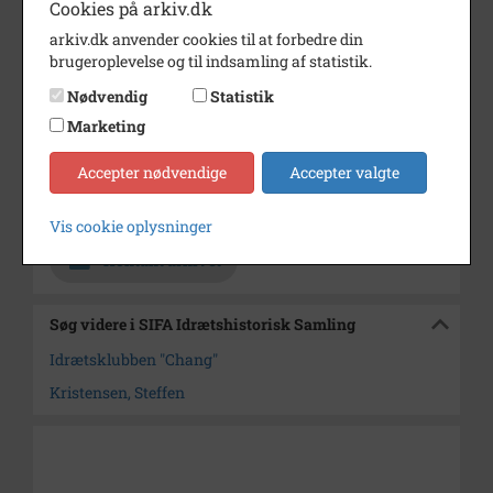
Cookies på arkiv.dk
Periode
1983 - 1987
arkiv.dk anvender cookies til at forbedre din
brugeroplevelse og til indsamling af statistik.
Dateringsnote
Dateringen er ikke sikker
Nødvendig
Statistik
Fotograf
Anders Nielsen, Asylvej 23,
Marketing
Aalborg
Accepter nødvendige
Accepter valgte
Størrelse
12x18 cm
Arkiv
SIFA Idrætshistorisk Samling
Vis cookie oplysninger
Kontakt arkivet
Søg videre i SIFA Idrætshistorisk Samling
Idrætsklubben "Chang"
Kristensen, Steffen