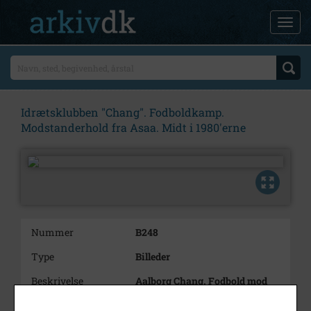
Idrætsklubben "Chang". Fodboldkamp.
Modstanderhold fra Asaa. Midt i 1980'erne
Nummer
B248
Type
Billeder
Beskrivelse
Aalborg Chang. Fodbold mod
Asaa. På billedet ses Knudsen
og Steffen Kristensen.