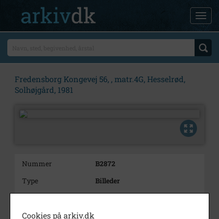
Fredensborg Kongevej 56, , matr.4G, Hesselrød,
Solhøjgård, 1981
Nummer
B2872
Type
Billeder
Beskrivelse
Solhøjgård, Fredensborg
Kongevej 56. 1981. Gården blev
Cookies på arkiv.dk
senere hjemsted for