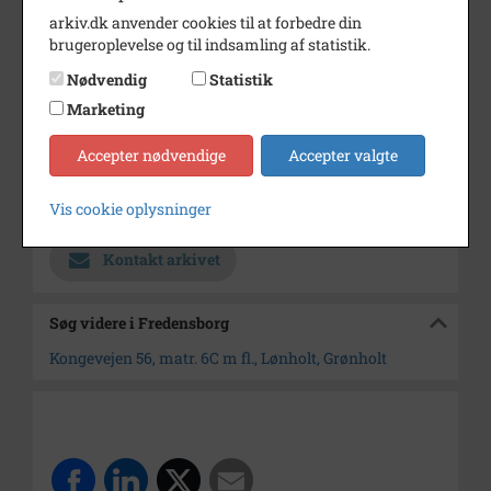
Trancendental Meditation.
arkiv.dk anvender cookies til at forbedre din
brugeroplevelse og til indsamling af statistik.
Årstal
1981
Nødvendig
Statistik
Dateringsnote
1981
Marketing
Fotograf
Jens Thøger Christensen
Accepter nødvendige
Accepter valgte
Størrelse
8 x 12
Vis cookie oplysninger
Arkiv
Fredensborg
Kontakt arkivet
Søg videre i Fredensborg
Kongevejen 56, matr. 6C m fl., Lønholt, Grønholt