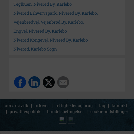
Teglbuen, Niverød By, Karlebo
Niverød Erhvervspark, Niverød By, Karlebo.
Vejenbrødvej, Vejenbrød By, Karlebo.
Engvej, Niverød By, Karlebo
Niverød Kongevej, Niverød By, Karlebo
Niverød, Karlebo Sogn
om arkiv.dk
|
arkiver
|
rettigheder og brug
|
faq
|
kontakt
|
privatlivspolitik
|
handelsbetingelser
|
cookie-indstillinger
;