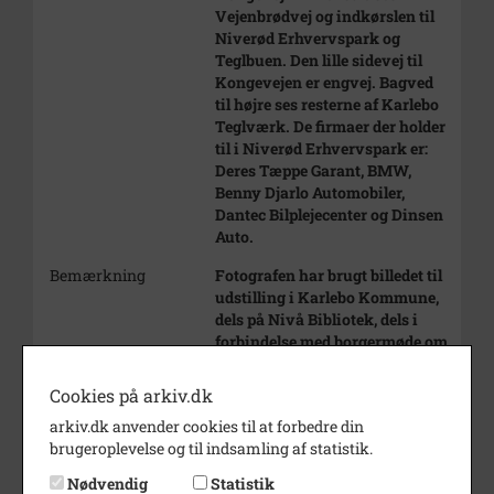
Vejenbrødvej og indkørslen til
Niverød Erhvervspark og
Teglbuen. Den lille sidevej til
Kongevejen er engvej. Bagved
til højre ses resterne af Karlebo
Teglværk. De firmaer der holder
til i Niverød Erhvervspark er:
Deres Tæppe Garant, BMW,
Benny Djarlo Automobiler,
Dantec Bilplejecenter og Dinsen
Auto.
Bemærkning
Fotografen har brugt billedet til
udstilling i Karlebo Kommune,
dels på Nivå Bibliotek, dels i
forbindelse med borgermøde om
kommuneplanen og dels på
Rådhuset. Han producerede en
Cookies på arkiv.dk
lignende udstilling om
arkiv.dk anvender cookies til at forbedre din
København i kulturbyåret 1996.
brugeroplevelse og til indsamling af statistik.
Årstal
1993
Nødvendig
Statistik