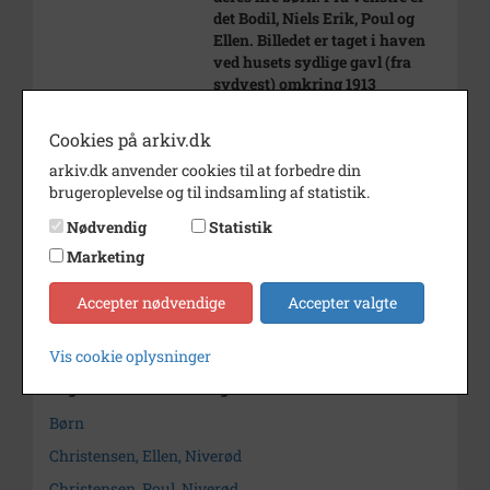
det Bodil, Niels Erik, Poul og
Ellen. Billedet er taget i haven
ved husets sydlige gavl (fra
sydvest) omkring 1913
Periode
1912 - 1914
Cookies på arkiv.dk
Dateringsnote
Omkring 1913
arkiv.dk anvender cookies til at forbedre din
brugeroplevelse og til indsamling af statistik.
Fotograf
Ukendt
Nødvendig
Statistik
Størrelse
10 x 15
Marketing
Arkiv
Fredensborg
Accepter nødvendige
Accepter valgte
Kontakt arkivet
Vis cookie oplysninger
Søg videre i Fredensborg
Børn
Christensen, Ellen, Niverød
Christensen, Poul, Niverød