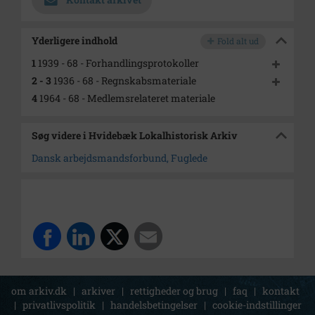
Yderligere indhold
Fold alt ud
1
1939 - 68 - Forhandlingsprotokoller
2 - 3
1936 - 68 - Regnskabsmateriale
4
1964 - 68 - Medlemsrelateret materiale
Søg videre i Hvidebæk Lokalhistorisk Arkiv
Dansk arbejdsmandsforbund, Fuglede
om arkiv.dk
|
arkiver
|
rettigheder og brug
|
faq
|
kontakt
|
privatlivspolitik
|
handelsbetingelser
|
cookie-indstillinger