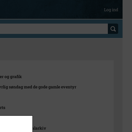
Log ind
er og grafik
rlig søndag med de gode gamle eventyr
rts
0 cm.
v Kommunes Lokalarkiv