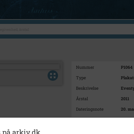
Nummer
P1064
Type
Plakat
Beskrivelse
Eventy
Årstal
2011
Dateringsnote
20. ma
Størrelse
40 x 3
Arkiv
Herle
 på arkiv.dk