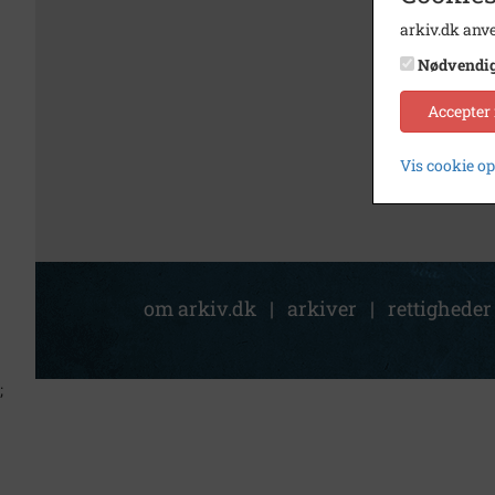
arkiv.dk anve
Nødvendi
Accepter
Vis cookie o
om arkiv.dk
|
arkiver
|
rettigheder
;