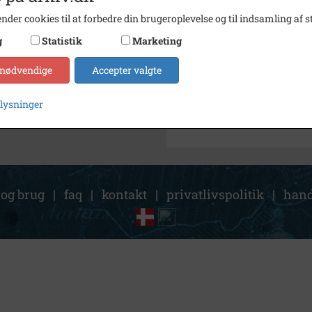
nder cookies til at forbedre din brugeroplevelse og til indsamling af st
Kontakt arkivet
g
Statistik
Marketing
Søg videre i Herlev Kommun
 nødvendige
Accepter valgte
børn
plysninger
 og brug
|
faq
|
kontakt
|
privatlivspolitik
|
hand