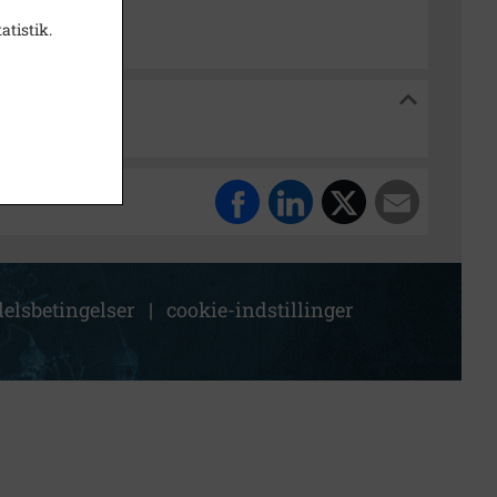
atistik.
es Lokalarkiv
elsbetingelser
|
cookie-indstillinger