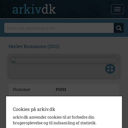
Herlev Kommune (2011)
Nummer
P1031
Type
Plakater og grafik
Cookies på arkiv.dk
Beskrivelse
Motion på stadion
arkiv.dk anvender cookies til at forbedre din
Årstal
2011
brugeroplevelse og til indsamling af statistik.