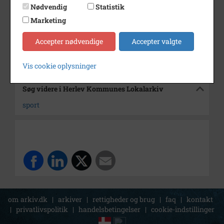
Dateringsnote
23. august
Nødvendig
Statistik
Størrelse
40 x 30 cm.
Marketing
Arkiv
Herlev Kommunes Lokalarkiv
Accepter nødvendige
Accepter valgte
Kontakt arkivet
Vis cookie oplysninger
Søg videre i Herlev Kommunes Lokalarkiv
sport
om arkiv.dk
|
arkiver
|
rettigheder og brug
|
faq
|
kontakt
|
privatlivspolitik
|
handelsbetingelser
|
cookie-indstillinger