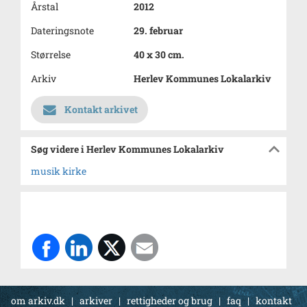
Årstal
2012
Dateringsnote
29. februar
Størrelse
40 x 30 cm.
Arkiv
Herlev Kommunes Lokalarkiv
Kontakt arkivet
Søg videre i Herlev Kommunes Lokalarkiv
musik kirke
om arkiv.dk
|
arkiver
|
rettigheder og brug
|
faq
|
kontakt