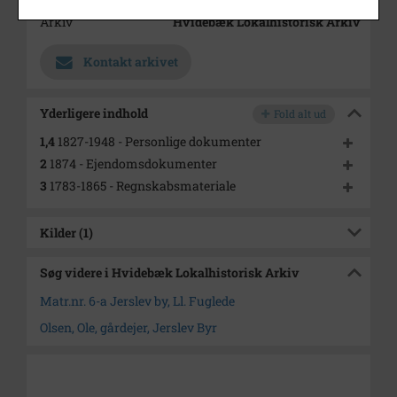
Arkiv
Hvidebæk Lokalhistorisk Arkiv
Kontakt arkivet
Yderligere indhold
Fold alt ud
1,4
1827-1948 - Personlige dokumenter
2
1874 - Ejendomsdokumenter
3
1783-1865 - Regnskabsmateriale
Kilder (1)
Søg videre i Hvidebæk Lokalhistorisk Arkiv
Matr.nr. 6-a Jerslev by, Ll. Fuglede
Olsen, Ole, gårdejer, Jerslev Byr