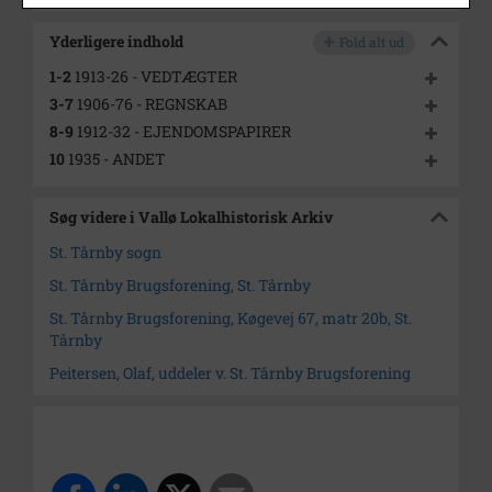
Yderligere indhold
Fold alt ud
1-2
1913-26 - VEDTÆGTER
3-7
1906-76 - REGNSKAB
8-9
1912-32 - EJENDOMSPAPIRER
10
1935 - ANDET
Søg videre i Vallø Lokalhistorisk Arkiv
St. Tårnby sogn
St. Tårnby Brugsforening, St. Tårnby
St. Tårnby Brugsforening, Køgevej 67, matr 20b, St.
Tårnby
Peitersen, Olaf, uddeler v. St. Tårnby Brugsforening