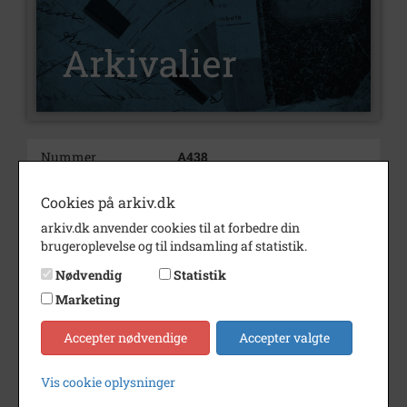
Nummer
A438
Type
Arkivalier
Cookies på arkiv.dk
Arkivskaber
St. Tårnby Brugsforening
arkiv.dk anvender cookies til at forbedre din
brugeroplevelse og til indsamling af statistik.
Født/stiftet
1885
Nødvendig
Statistik
Død/nedlagt
1976
Marketing
Periode
1913 - 1976
Accepter nødvendige
Accepter valgte
Arkiv
Vallø Lokalhistorisk Arkiv
Vis cookie oplysninger
Kontakt arkivet