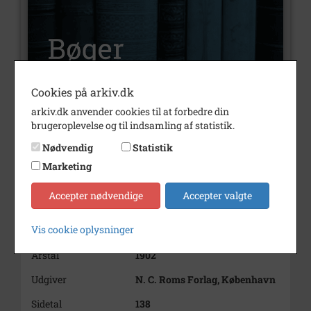
Cookies på arkiv.dk
arkiv.dk anvender cookies til at forbedre din
Nummer
H121
brugeroplevelse og til indsamling af statistik.
Type
Bøger
Nødvendig
Statistik
Marketing
Illustrationer
Ja
Forfatter(e)
C. J. Bedhjule
Accepter nødvendige
Accepter valgte
Indholdsnote
Almanak med mange små
Vis cookie oplysninger
fortællinger
Årstal
1902
Udgiver
N. C. Roms Forlag, København
Sidetal
138