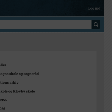
Log ind
lier
ogns skole og sogneråd
utions arkiv
kole og Klovby skole
 1956
956