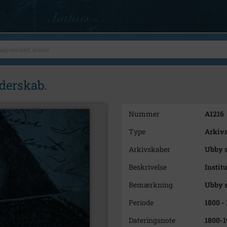
derskab.
Nummer
A1216
Type
Arkiva
Arkivskaber
Ubby s
Beskrivelse
Instit
Bemærkning
Ubby s
Periode
1800 -
Dateringsnote
1800-1