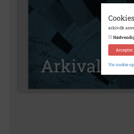
Cookies
arkiv.dk anve
Nødvendi
Accepter
Vis cookie o