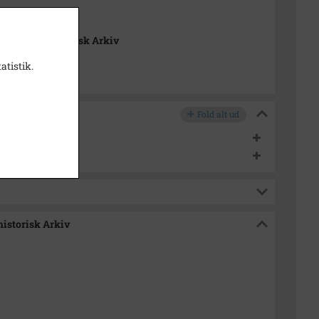
æk Lokalhistorisk Arkiv
atistik.
Fold alt ud
tokoller
irer o.l.
historisk Arkiv