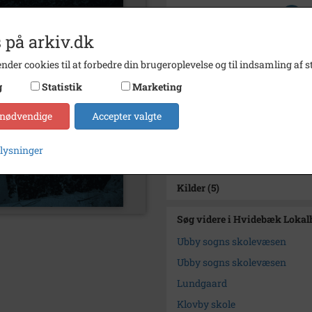
Se på kort
 på arkiv.dk
Arkiv
Hvideb
nder cookies til at forbedre din brugeroplevelse og til indsamling af st
Kontakt arkivet
g
Statistik
Marketing
Yderligere indhold
 nødvendige
Accepter valgte
1
1800-1865 - Forhandlingspro
plysninger
2-5
1800-1956 - Dagbøger, memo
Kilder (5)
Søg videre i Hvidebæk Lokal
Ubby sogns skolevæsen
Ubby sogns skolevæsen
Lundgaard
Klovby skole