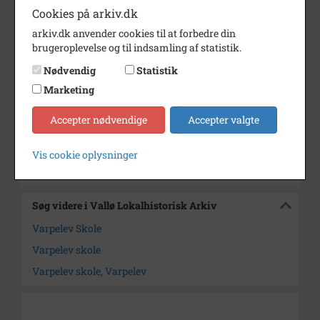
Cookies på arkiv.dk
Dateringsnote
1913
arkiv.dk anvender cookies til at forbedre din
Fotograf
ukendt
brugeroplevelse og til indsamling af statistik.
Størrelse
20x15
Nødvendig
Statistik
Marketing
Arkiv
Vallø Lokalhistorisk Arkiv
Tags
Billedet indeholder tags. Klik på
Accepter nødvendige
Accepter valgte
billedet for at se dem.
Vis cookie oplysninger
Kontakt arkivet
Søg videre i Vallø Lokalhistorisk Arkiv
Varpelev Skole
Varpelev skole
Varpelev skole, Varpelev