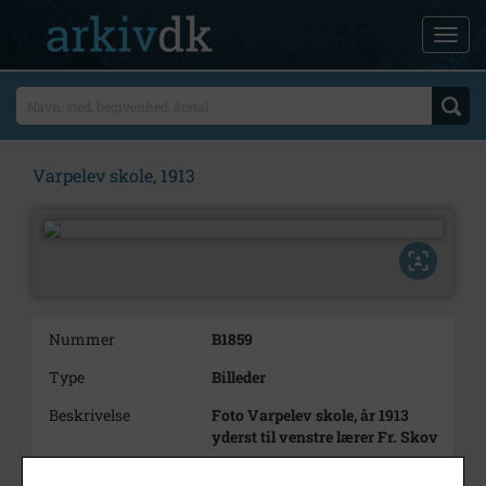
Varpelev skole, 1913
Nummer
B1859
Type
Billeder
Beskrivelse
Foto Varpelev skole, år 1913
yderst til venstre lærer Fr. Skov
Årstal
1913