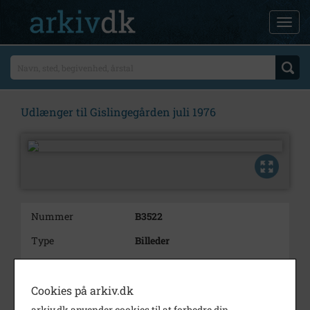
Udlænger til Gislingegården juli 1976
Nummer
B3522
Type
Billeder
Beskrivelse
Udlænger til Gislingegården juli
1976
Cookies på arkiv.dk
Årstal
1976
arkiv.dk anvender cookies til at forbedre din