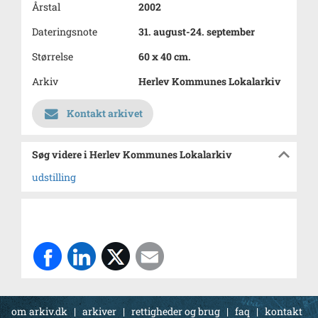
Årstal
2002
Dateringsnote
31. august-24. september
Størrelse
60 x 40 cm.
Arkiv
Herlev Kommunes Lokalarkiv
Kontakt arkivet
Søg videre i Herlev Kommunes Lokalarkiv
udstilling
om arkiv.dk
|
arkiver
|
rettigheder og brug
|
faq
|
kontakt