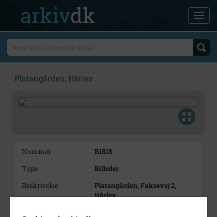
Platangården, Hårlev
Nummer
B1818
Type
Billeder
Beskrivelse
Platangården, Faksevej 2,
Hårlev
Bemærkning
I vinduet står Kristian Nielsen