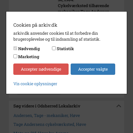
Cykelværksted tilhørende
mekaniker Tage Andersen
Matr. nr. 21 f, Høve by, Asnæs
Cookies på arkiv.dk
arkiv.dk anvender cookies til at forbedre din
Periode
1980 - 1984
brugeroplevelse og til indsamling af statistik.
Dateringsnote
1984
Nødvendig
Statistik
Fotograf
Mogens Sørensen, Asnæs
Marketing
Størrelse
11x16
Accepter nødvendige
Accepter valgte
Arkiv
Odsherred Lokalarkiv
Vis cookie oplysninger
Kontakt arkivet
Søg videre i Odsherred Lokalarkiv
Andersen, Tage - mekaniker, Høve
Tage Andersens cykelværksted, Høve