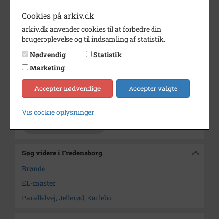
nord. Til venstre ses et hus med
Cookies på arkiv.dk
en pyntebrønd i haven.
arkiv.dk anvender cookies til at forbedre din
Periode
1955 - 1965
brugeroplevelse og til indsamling af statistik.
Dateringsnote
Omkring 1960
Nødvendig
Statistik
Marketing
Fotograf
Engdorff
Størrelse
18 x 24
Accepter nødvendige
Accepter valgte
Arkiv
Fredensborg
Vis cookie oplysninger
Kontakt arkivet
Søg videre i Fredensborg
Brønde
EL-master
Parallelvej, Jellerød, Karlebo