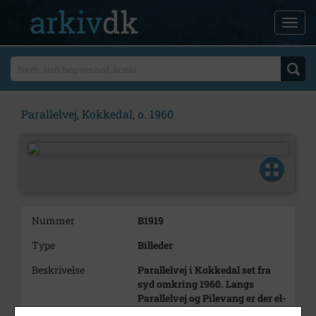
Parallelvej, Kokkedal, o. 1960
Nummer
B1919
Type
Billeder
Beskrivelse
Parallelvej i Kokkedal set fra
syd omkring 1960. Langs
Parallelvej og Pilevang er der el-
master. En cyklist kører mod