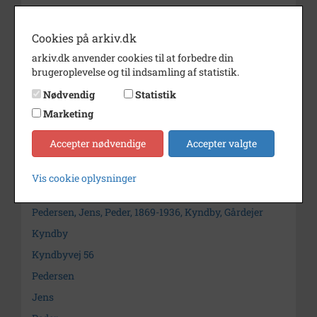
Fotograf
Ukendt
Cookies på arkiv.dk
Materiale
s/h positiv
arkiv.dk anvender cookies til at forbedre din
Se på kort
brugeroplevelse og til indsamling af statistik.
Arkiv
Frederikssund Lokalhistoriske
Nødvendig
Statistik
Arkiver Jægerspris Arkiv
Marketing
Kontakt arkivet
Accepter nødvendige
Accepter valgte
Vis cookie oplysninger
Søg videre i Frederikssund Lokalhistoriske Arkiver
Jægerspris Arkiv
Pedersen, Jens, Peder, 1869-1936, Kyndby, Gårdejer
Kyndby
Kyndbyvej 56
Pedersen
Jens