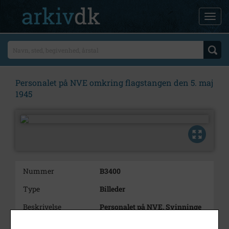
Personalet på NVE omkring flagstangen den 5. maj
1945
Nummer
B3400
Type
Billeder
Beskrivelse
Personalet på NVE, Svinninge
omkring flagstangen den 5. maj
1945 efter befrielsen