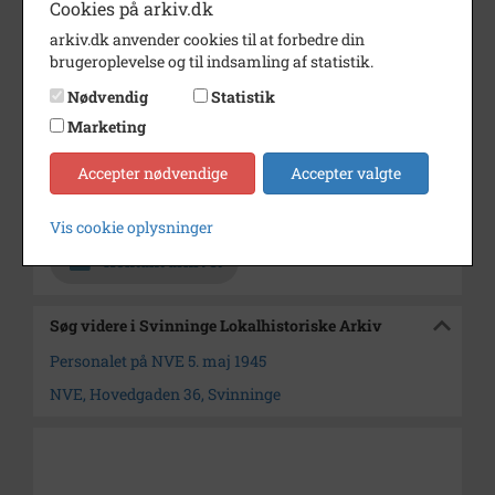
Cookies på arkiv.dk
Årstal
1945
arkiv.dk anvender cookies til at forbedre din
brugeroplevelse og til indsamling af statistik.
Dateringsnote
5. maj 1945
Nødvendig
Statistik
Fotograf
Ukendt
Marketing
Størrelse
7,0 x 10,5 cm
Accepter nødvendige
Accepter valgte
Arkiv
Svinninge Lokalhistoriske
Arkiv
Vis cookie oplysninger
Kontakt arkivet
Søg videre i Svinninge Lokalhistoriske Arkiv
Personalet på NVE 5. maj 1945
NVE, Hovedgaden 36, Svinninge