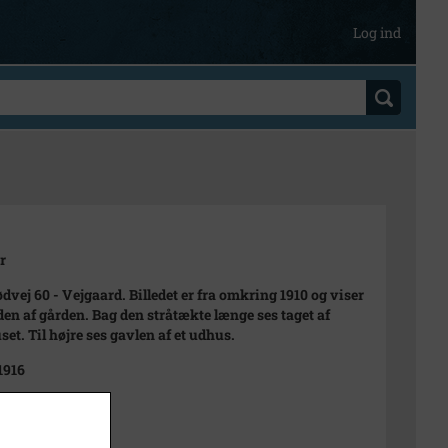
Log ind
r
dvej 60 - Vejgaard. Billedet er fra omkring 1910 og viser
den af gården. Bag den stråtækte længe ses taget af
set. Til højre ses gavlen af et udhus.
1916
ng 1910
t