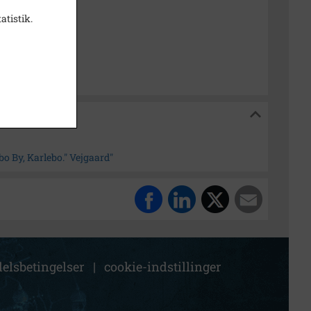
atistik.
nsborg
bo By, Karlebo." Vejgaard"
elsbetingelser
|
cookie-indstillinger