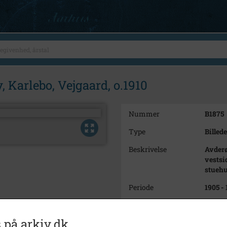
, Karlebo, Vejgaard, o.1910
Nummer
B1875
Type
Billede
Beskrivelse
Avderø
vestsi
stuehu
Periode
1905 - 
Dateringsnote
Omkri
 på arkiv.dk
Fotograf
Ukend