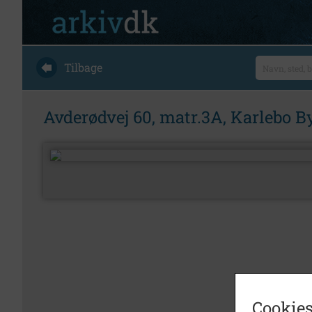
Tilbage
Avderødvej 60, matr.3A, Karlebo By
Cookies