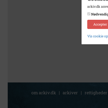
arkiv.dk anve
Nødvendi
Accepter
Vis cookie o
om arkiv.dk
|
arkiver
|
rettigheder