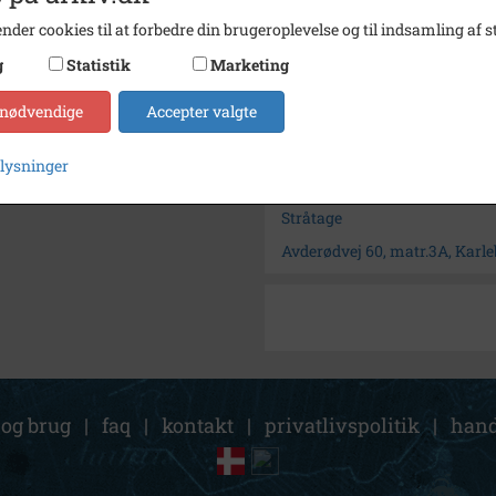
nder cookies til at forbedre din brugeroplevelse og til indsamling af st
Størrelse
7x10
g
Statistik
Marketing
Arkiv
Frede
 nødvendige
Accepter valgte
Kontakt arkivet
plysninger
Søg videre i Fredensborg
Stråtage
Avderødvej 60, matr.3A, Karle
 og brug
|
faq
|
kontakt
|
privatlivspolitik
|
hand