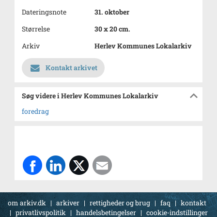
Dateringsnote
31. oktober
Størrelse
30 x 20 cm.
Arkiv
Herlev Kommunes Lokalarkiv
Kontakt arkivet
Søg videre i Herlev Kommunes Lokalarkiv
foredrag
om arkiv.dk
|
arkiver
|
rettigheder og brug
|
faq
|
kontakt
|
privatlivspolitik
|
handelsbetingelser
|
cookie-indstillinger