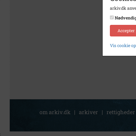
arkiv.dk anve
Nødvendi
Accepter
Vis cookie o
om arkiv.dk
|
arkiver
|
rettigheder
;