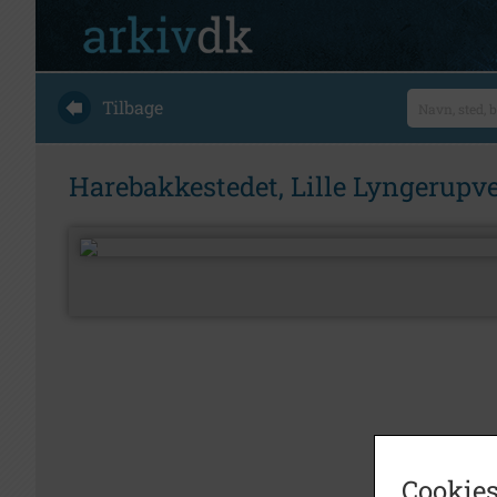
Tilbage
Harebakkestedet, Lille Lyngerupve
Cookies