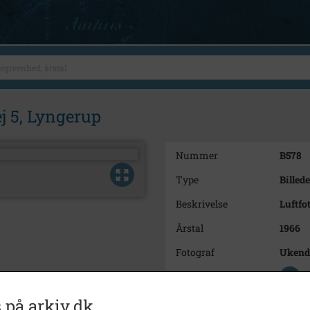
j 5, Lyngerup
Nummer
B578
Type
Billede
Beskrivelse
Luftfo
Årstal
1966
Fotograf
Ukend
Se på kort
Arkiv
Freder
 på arkiv.dk