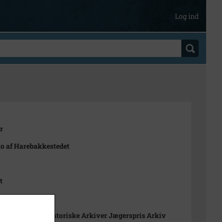
Log ind
r
to af Harebakkestedet
t
ikssund Lokalhistoriske Arkiver Jægerspris Arkiv