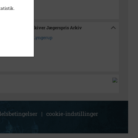
atistik.
okalhistoriske Arkiver Jægerspris Arkiv
upvej 5, matr. 3f, Lyngerup
elsbetingelser
|
cookie-indstillinger