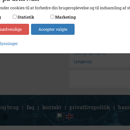
nder cookies til at forbedre din brugeroplevelse og til indsamling af st
Kontakt arkivet
g
Statistik
Marketing
Søg videre i Frederikssund L
 nødvendige
Accepter valgte
Harebakkestedet, Lille Lynger
plysninger
Harebakkestedet
Lille Lyngerupvej
Lyngerup
 og brug
|
faq
|
kontakt
|
privatlivspolitik
|
hand