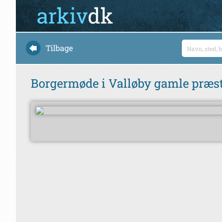
Tilbage
Borgermøde i Valløby gamle præs