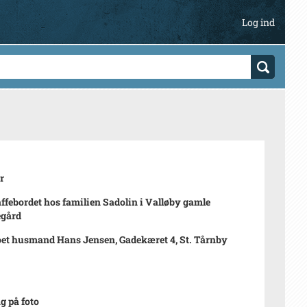
Log ind
r
ffebordet hos familien Sadolin i Valløby gamle
egård
oet husmand Hans Jensen, Gadekæret 4, St. Tårnby
ag på foto