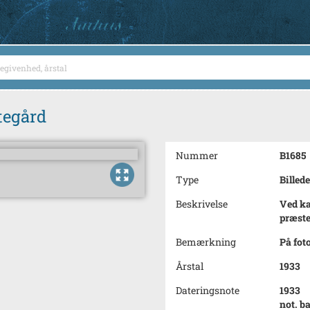
tegård
Nummer
B1685
Type
Billede
Beskrivelse
Ved ka
præst
Bemærkning
På fot
Årstal
1933
Dateringsnote
1933
not. b