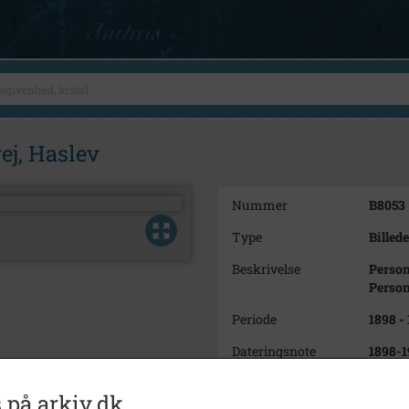
ej, Haslev
Nummer
B8053
Type
Billede
Beskrivelse
Person
Person
Periode
1898 -
Dateringsnote
1898-1
Fotograf
Lytke
 på arkiv.dk