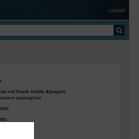
Log ind
r
ale ved Dansk Andels Ægexport.
erne er unavngivne
 1902
902
n Madsen