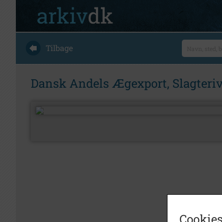
Tilbage
Dansk Andels Ægexport, Slagteriv
Cookies