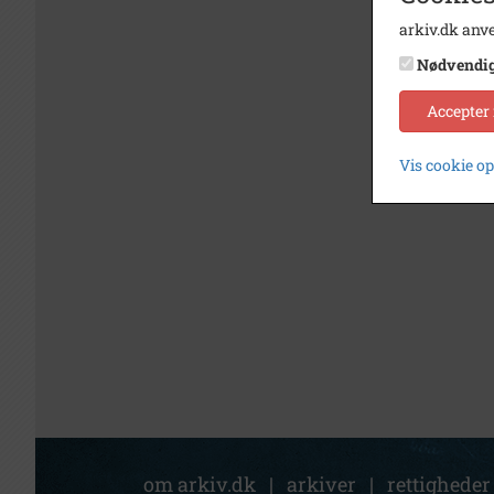
arkiv.dk anve
Nødvendi
Accepter
Vis cookie o
om arkiv.dk
|
arkiver
|
rettigheder