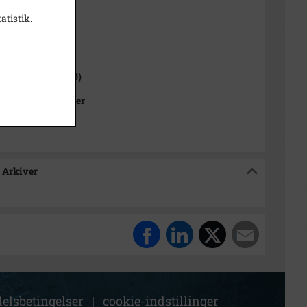
atistik.
1000-2050)
 Sogn (1000-2050)
Kommunes Arkiver
 Arkiver
elsbetingelser
|
cookie-indstillinger