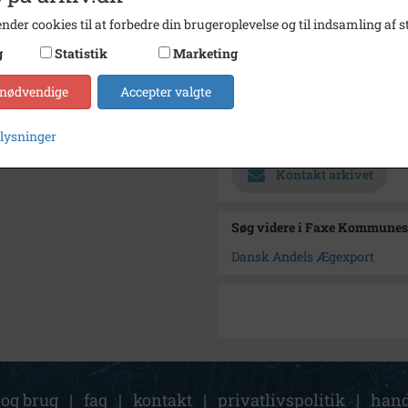
Størrelse
12x18
nder cookies til at forbedre din brugeroplevelse og til indsamling af st
Se på kort
g
Statistik
Marketing
Type
Sogn (
 nødvendige
Accepter valgte
Enhed
Haslev
Arkiv
Faxe 
plysninger
Kontakt arkivet
Søg videre i Faxe Kommunes
Dansk Andels Ægexport
 og brug
|
faq
|
kontakt
|
privatlivspolitik
|
hand