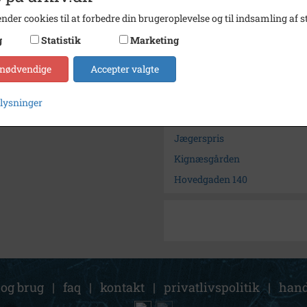
Arkiv
Freder
nder cookies til at forbedre din brugeroplevelse og til indsamling af st
Kontakt arkivet
g
Statistik
Marketing
 nødvendige
Accepter valgte
Søg videre i Frederikssund L
Hovedgaden 140, matr. 9s, Ne
plysninger
Hovedgaden
Jægerspris
Kignæsgården
Hovedgaden 140
 og brug
|
faq
|
kontakt
|
privatlivspolitik
|
hand