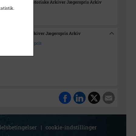
ikssund Lokalhistoriske Arkiver Jægerspris Arkiv
atistik.
okalhistoriske Arkiver Jægerspris Arkiv
der Dråby, Jægerspris
elsbetingelser
|
cookie-indstillinger