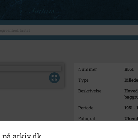
Nummer
B561
Type
Billede
Beskrivelse
Hovedg
baggr
Periode
1951 - 
Fotograf
Ukend
Se på kort
 på arkiv.dk