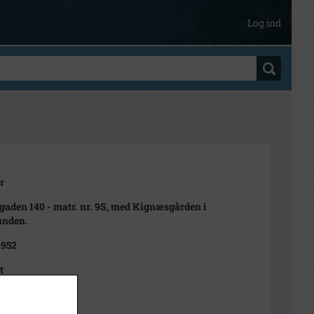
Log ind
r
aden 140 - matr. nr. 9S, med Kignæsgården i
unden.
1952
t