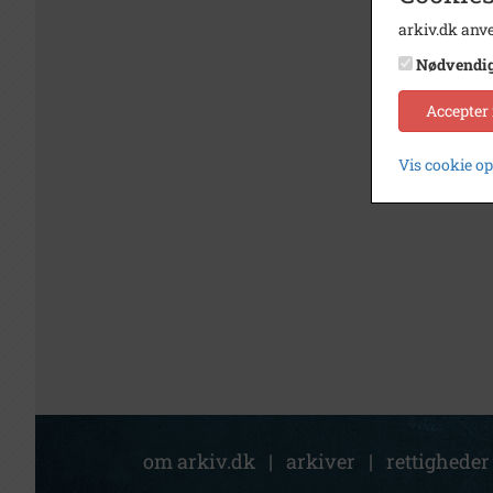
arkiv.dk anve
Nødvendi
Accepter
Vis cookie o
om arkiv.dk
|
arkiver
|
rettigheder