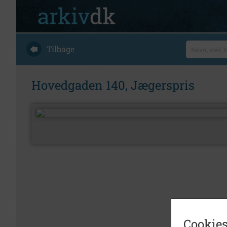
Tilbage
Hovedgaden 140, Jægerspris
Cookies