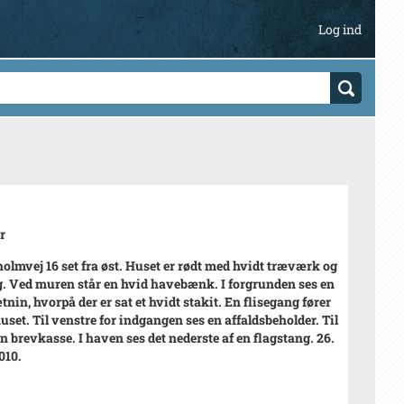
Log ind
r
olmvej 16 set fra øst. Huset er rødt med hvidt træværk og
g. Ved muren står en hvid havebænk. I forgrunden ses en
tnin, hvorpå der er sat et hvidt stakit. En flisegang fører
huset. Til venstre for indgangen ses en affaldsbeholder. Til
en brevkasse. I haven ses det nederste af en flagstang. 26.
010.