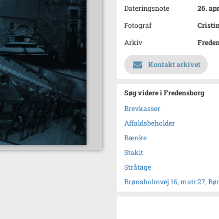
Dateringsnote
26. apr
Fotograf
Cristi
Arkiv
Frede
Kontakt arkivet
Søg videre i Fredensborg
Brevkasser
Affaldsbeholder
Bænke
Stakit
Stråtage
Brønsholmvej 16, matr.27, Bø