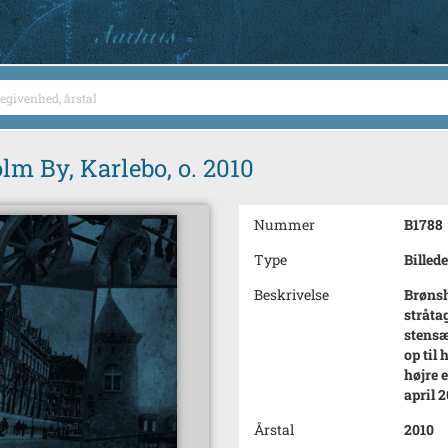
lm By, Karlebo, o. 2010
Nummer
B1788
Type
Billede
Beskrivelse
Brønsh
stråta
stensæ
op til 
højre 
april 2
Årstal
2010