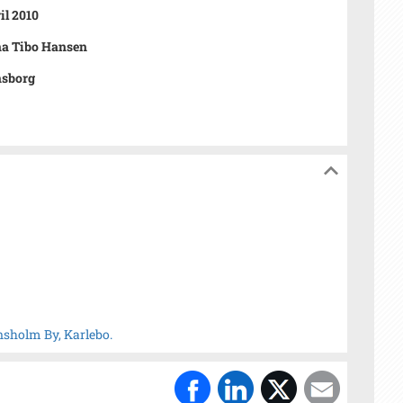
il 2010
na Tibo Hansen
nsborg
nsholm By, Karlebo.