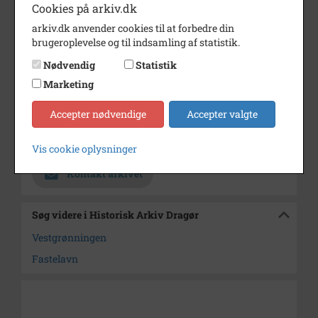
Cookies på arkiv.dk
Dateringsnote
Formentlig 1955
arkiv.dk anvender cookies til at forbedre din
brugeroplevelse og til indsamling af statistik.
Fotograf
Ukendt
Nødvendig
Statistik
Se på kort
Marketing
Type
Sogn (1000-2050)
Accepter nødvendige
Accepter valgte
Enhed
Dragør Sogn (1954-2050)
Arkiv
Historisk Arkiv Dragør
Vis cookie oplysninger
Kontakt arkivet
Søg videre i Historisk Arkiv Dragør
Vestgrønningen
Fastelavn