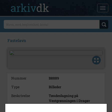
Fastelavn
Nummer
B8889
Type
Billeder
Beskrivelse
Tøndeslagning på
Vestgrønningen i Dragør
Periode
1950 - 1960