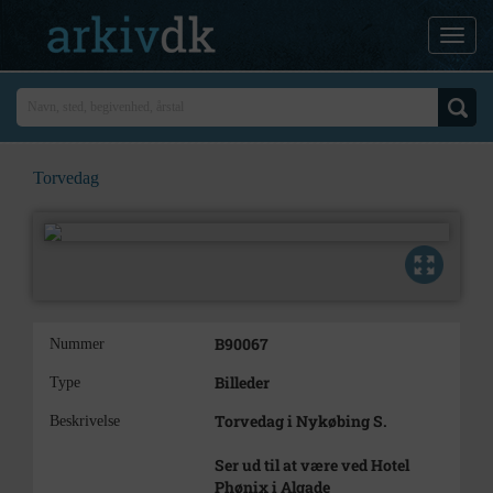
Torvedag
B90067
Nummer
Billeder
Type
Torvedag i Nykøbing S.
Beskrivelse
Ser ud til at være ved Hotel
Phønix i Algade