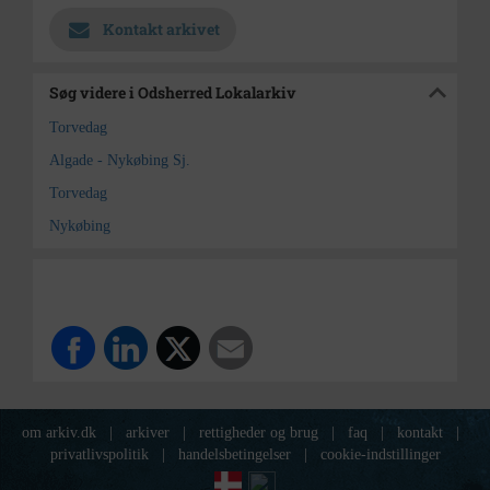
Kontakt arkivet
Søg videre i Odsherred Lokalarkiv
Torvedag
Algade - Nykøbing Sj.
Torvedag
Nykøbing
om arkiv.dk
|
arkiver
|
rettigheder og brug
|
faq
|
kontakt
|
privatlivspolitik
|
handelsbetingelser
|
cookie-indstillinger