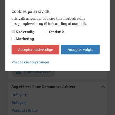
Dateringsnote
ca. 1975
Cookies på arkiv.dk
Fotograf
Ukendt
arkiv.dk anvender cookies til at forbedre din
brugeroplevelse og til indsamling af statistik.
Størrelse
17,5x23,8
Nødvendig
Statistik
Se på kort
Marketing
Type
Kommune (1970-2050)
Accepter nødvendige
Accepter valgte
Enhed
Faxe Kommune (2007-2050)
Arkiv
Faxe Kommunes Arkiver
Vis cookie oplysninger
Kontakt arkivet
Søg videre i Faxe Kommunes Arkiver
Bråby Kro
Bråbyvej
Viadukt i Bråby