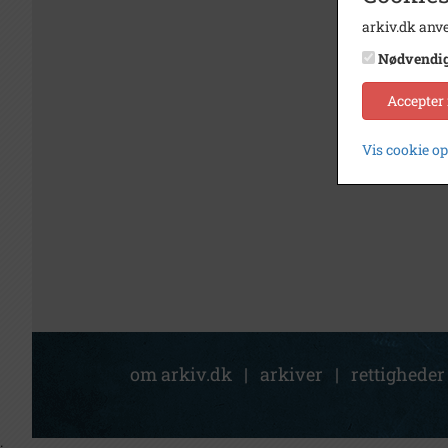
arkiv.dk anve
Nødvendi
Accepter
Vis cookie o
om arkiv.dk
|
arkiver
|
rettigheder
;