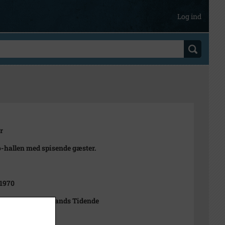
Log ind
r
-hallen med spisende gæster.
1970
Rasmussen Sjællands Tidende