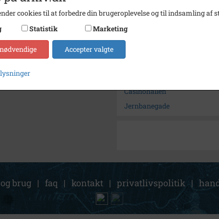
Arkiv
Slagel
nder cookies til at forbedre din brugeroplevelse og til indsamling af st
g
Statistik
Marketing
Kontakt arkivet
 nødvendige
Accepter valgte
Søg videre i Slagelse Stads- 
plysninger
Rasmussen, Steen
Casinohallen
Jernbanegade
 og brug
|
faq
|
kontakt
|
privatlivspolitik
|
hand