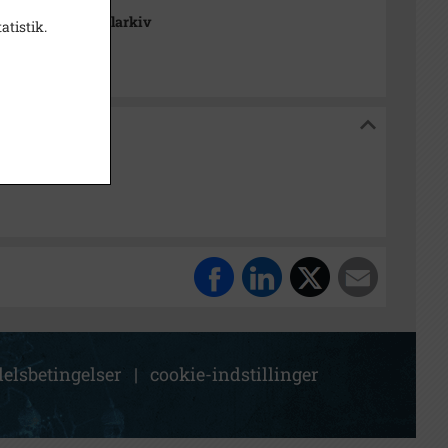
se Stads- og Lokalarkiv
atistik.
og Lokalarkiv
elsbetingelser
|
cookie-indstillinger