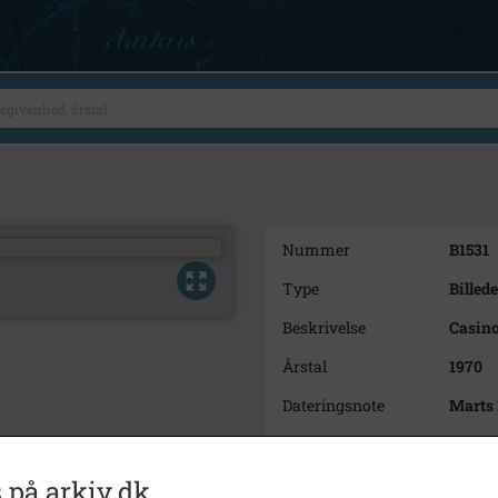
Nummer
B1531
Type
Billede
Beskrivelse
Casino
Årstal
1970
Dateringsnote
Marts 
Fotograf
Steen 
Se på kort
 på arkiv.dk