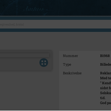
Nummer
B1968
Type
Billede
Beskrivelse
Reklam
Med te
" Kend
sidst 
Selska
tid.
God pa