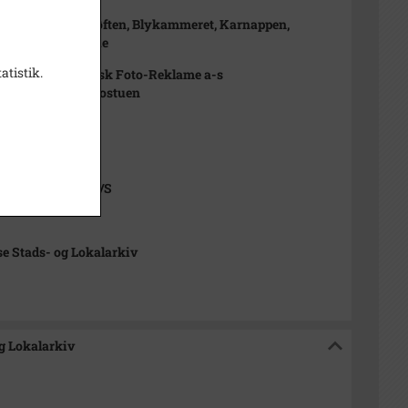
en indeholder:
Andersen stue, Grøften, Blykammeret, Karnappen,
ndersalen, krostue
atistik.
 er trykt hos Dansk Foto-Reklame a-s
e billede er fra krostuen
 1969
r datering
 Foto-Reklame A/S
se Stads- og Lokalarkiv
og Lokalarkiv