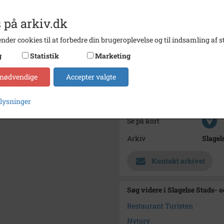
Turist
H. C. 
 på arkiv.dk
Palisa
nder cookies til at forbedre din brugeroplevelse og til indsamling af st
Bemærkning
Kortet
Øverst
g
Statistik
Marketing
Periode
1960 -
 nødvendige
Accepter valgte
Dateringsnote
Usikke
plysninger
Fotograf
Dansk
Se på kort
Arkiv
Slagel
Kontakt arkivet
Søg videre i Slagelse Stads- 
Restaurant Turisten
Nytorv