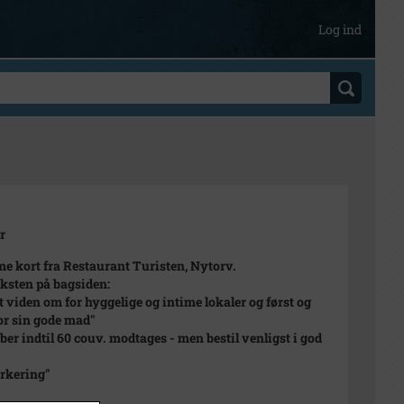
Log ind
r
e kort fra Restaurant Turisten, Nytorv.
ksten på bagsiden:
t viden om for hyggelige og intime lokaler og først og
for sin gode mad"
ber indtil 60 couv. modtages - men bestil venligst i god
rkering"