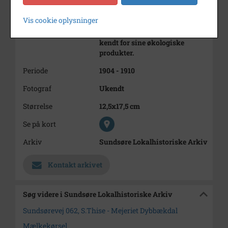
29.3.1969 stemte 62 for- og 2
imod salget. 2 stemte blankt.
Vis cookie oplysninger
Overtagelsen skete pr. 1.4.1969.
Thise Mejeri blev i 1980-erne
kendt for sine økologiske
produkter.
Periode
1904 - 1910
Fotograf
Ukendt
Størrelse
12,5x17,5 cm
Se på kort
Arkiv
Sundsøre Lokalhistoriske Arkiv
Kontakt arkivet
Søg videre i Sundsøre Lokalhistoriske Arkiv
Sundsørevej 062, S.Thise - Mejeriet Dybbækdal
Mælkekørsel