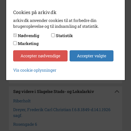
Dateringsnote
Usikker datering.
Cookies på arkiv.dk
Wilhelm Ferdinand Riberholt
havde atelier i Centralgården,
arkiv.dk anvender cookies til at forbedre din
Rosengade 6 Slagelse fra 1889 -
brugeroplevelse og til indsamling af statistik.
1902
Nødvendig
Statistik
Fotograf
Riberholt
Marketing
Se på kort
Accepter nødvendige
Accepter valgte
Arkiv
Slagelse Stads- og Lokalarkiv
Vis cookie oplysninger
Kontakt arkivet
Søg videre i Slagelse Stads- og Lokalarkiv
Riberholt
Dreyer, Frederik Carl Christian f.6.8.1849-d.14.1.1926
sagf.
Rosengade 6