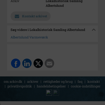
Arkiv
Lokalhistorisk Samling
Albertslund
Kontakt arkivet
Søg videre i Lokalhistorisk Samling Albertslund
Albertslund Varmeværk
om arkiv.dk
|
arkiver
|
rettigheder og brug
|
faq
|
kontakt
|
privatlivspolitik
|
handelsbetingelser
|
cookie-indstillinger
;