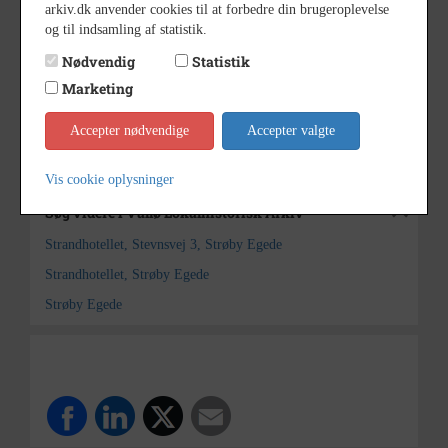
2003
Dateringsnote
arkiv.dk anvender cookies til at forbedre din brugeroplevelse
og til indsamling af statistik.
ukendt
Fotograf
Nødvendig
Statistik
15x10
Størrelse
Marketing
Vallø Lokalhistorisk Arkiv
Arkiv
Accepter nødvendige
Accepter valgte
Kontakt arkivet
Vis cookie oplysninger
Søg videre i Vallø Lokalhistorisk Arkiv
Strandhotellet, Stevnsvej 3, Strøby Egede
Strandhotellet, Strøby Egede
Strøby Egede