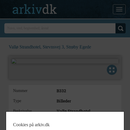
Vallø Strandhotel, Stevnsvej 3, Strøby Egede
B332
Nummer
Billeder
Type
Vallø Strandhotel
Beskrivelse
2003
Årstal
Cookies på arkiv.dk