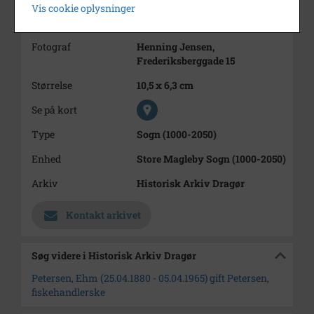
Vis cookie oplysninger
Hun er konfirmeret 30 sep 1894
og gift 23 aug 1905.
Fotograf
Henning Jensen,
Frederiksberggade 15
Størrelse
10,5 x 6,3 cm
Se på kort
Type
Sogn (1000-2050)
Enhed
Store Magleby Sogn (1000-2050)
Arkiv
Historisk Arkiv Dragør
Kontakt arkivet
Søg videre i Historisk Arkiv Dragør
Petersen, Ehm (25.04.1880 - 05.04.1965) gift Petersen,
fiskehandlerske