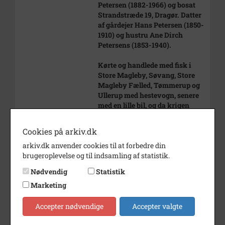
Petersen (1882-1966) og bosat
Strandstræde 19, Dragør. Datter
af gårdejer Hans Petersen (1850-
1910) og hustru Ane Dirch
Petersens (1853-1940).
Kørte og handlede med fisk i
Store Magleby, Søvang, Store
Magleby Fælled, Tømmerup og
Ullerup med hestevogn, senere
med en lille bil, og da krigen
kom, med hestevogn igen.
Cookies på arkiv.dk
Ehm Petersen (Fisker-Ehm)
arkiv.dk anvender cookies til at forbedre din
blev opstillet til
brugeroplevelse og til indsamling af statistik.
kommunalvalget i 1929. Hun fik
4 personlige stemmer og blev
Nødvendig
Statistik
ikke valgt.
Marketing
Periode
1895 - 1903
Accepter nødvendige
Accepter valgte
Dateringsnote
ca. 1895
Fotografen på adr 1895-1903.