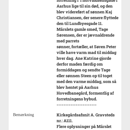
forretning i Thorvaldsensgade i
Aarhus lige til sin død, og den
blev videreført af sønnen Kaj
Christiansen, der senere flyttede
den til Lundbyesgade 11.
Mårslets gamle smed, Tage
Sørensen, der er jævnaldrende
med parrets
sønner, fortæller, at Søren Peter
ville have varm mad til middag
hver dag. Ane Katrine gjorde
derfor maden færdig om
formiddagen og sendte Tage
eller sønnen Steen op til toget
med den varme middag, som så
blev hentet på Aarhus
Hovedbanegård, formentlig af
forretningens bybud.
-----------------------
Kirkegårdsafsnit A. Gravsteds
Bemærkning
nr.: A111.
Flere oplysninger på Mårslet