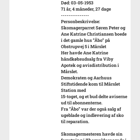
Død: 03-05-1953
71 år, 4 måneder, 27 dage
---------------
Personbeskrivelse:
Skomagerparret Søren Peter og
Ane Katrine Christiansen boede
i det gamle hus ”Åbo” på
Obstrupvej 5 i Mårslet
Her havde Ane Katrine
håndkøbsudsalg fra Viby
Apotek og avisdistribution i
Mårslet.
Demokraten og Aarhuus
Stiftstidende kom til Mårslet
Station med
15-toget, og et bud delte aviserne
ud til abonnenterne.
Fra ”Åbo” var der også salg af
ugeblade og indlevering af sko
til reparation.
Skomagermesteren havde sin