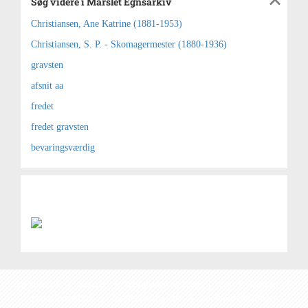
Søg videre i Mårslet Egnsarkiv
Christiansen, Ane Katrine (1881-1953)
Christiansen, S. P. - Skomagermester (1880-1936)
gravsten
afsnit aa
fredet
fredet gravsten
bevaringsværdig
om arkiv.dk
|
arkiver
|
rettigheder og brug
|
faq
|
kontakt
|
privatlivspolitik
|
handelsbetingelser
|
cookie-indstillinger