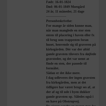
Født: 16-01-1824
Død: 06-01-1849 Moesgård
24 år, 11 måneder, 21 dage
-----------------
Personbeskrivelse:
For mange år siden kunne man,
når man manglede en stor sten
enten til placering i haven eller fx
til brug som trappesten foran
huset, henvende sig til graveren på
kirkegården. Dér var der altid
gamle gravsten tilovers fra sløjfede
gravsteder, og det var nemt at
finde en sten, der passede til
formålet.
Sådan er det ikke mere.
I dag udleveres der ingen gravsten
fra kirkegården, men at det
tidligere har været brugt ses af, at
der af og til ude i byen dukker
gamle gravsten op. Således også i
en have på Obstrupvej.