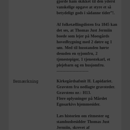
gjorde ham skikket til den yderst
vanskelige opgave at styre et så
betydeligt gods i sådanne tider”!.
Af folketællingslisten fra 1845 kan
det ses, at Thomas Just Jermiin
boede som lejer på Moesgårds
hovedbygning med 2 døtre og 1
søn. Med til husstanden hørte
desuden en syjomfru, 2
tjenestepiger, 1 tjenestekarl, et
plejebarn og en husjomfru.
----------------------
Bemærkning
Kirkegårdsafsnit H. Lapidariet.
Gravsten fra nedlagte gravsteder.
Gravstens nr.: H13.
Flere oplysninger på Mårslet
Egnsarkivs hjemmesider.
Læs historien om ritmester og
stamhusbesidder Thomas Just
Jermiin, skrevet af