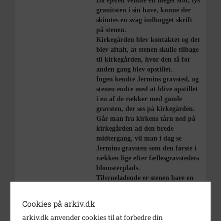
Da ejeren vendte en meget stor, lys
granitsten i sin have, kunne der
skimtes en svag indhugget skrift
på stenen.
Kirkegården blev kontaktet og det
blev aftalt, at stenen skulle tilbage
til kirkegården, hvor den så for
anden gang blev opstillet.
Ingen kendte Jermins gravsted, og
stenen endte med at blive opstillet
i en af de rækker med gamle
gravsten, der ses på kirkegården.
Går man fra kirkens tårn ned på
kirkegården ad den brede
midtergang, vil man i dag se
Jermins gravsten som den første i
rækken lige efter fællesgravstedets
blomsterplads.
Tilsyneladende er stenen bare en
stor naturgranitsten uden
indskrift, men når lyset falder på
Cookies på arkiv.dk
en bestemt måde ned over stenen,
arkiv.dk anvender cookies til at forbedre din
kan man ane de indhuggede