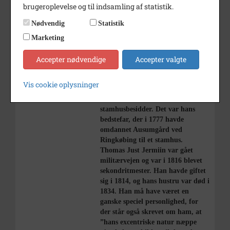
brugeroplevelse og til indsamling af statistik.
bogstaver, og ved at lade en finger
følge bogstaverne, kan teksten med
Nødvendig
Statistik
besvær aflæses.
Men hvem var denne
Marketing
stamhusbesidder, der for mere end
150 år siden var blevet begravet på
Accepter nødvendige
Accepter valgte
Mårslet kirkegård? Var der hjælp
at hente i Ausumgårds historie?
Vis cookie oplysninger
Det var der. Thomas Just Jermiin
viste sig at være Ausumgårds 4.
stamhusbesidder. Det var hans
bedstefar, der i 1777 havde
omdannet Ausumgård ved
Ringkøbing til et stamhus.
Thomas Just Jermiin var gået
militærvejen og var i 1816 blevet
sekondritmester. Han havde giftet
sig i 1814, og hans hustru var død i
1834. Han må have været en
ganske speciel personlighed, for
der står også skrevet om ham, at
”hans excentriske natur næppe