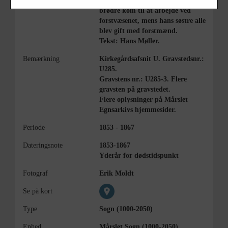
af en skovridder, og alle hans 5
brødre kom til at arbejde ved
forstvæsenet, mens hans søstre alle
blev gift med forstmænd.
Tekst: Hans Møller.
Bemærkning
Kirkegårdsafsnit U. Gravstedsnr.:
U285.
Gravstens nr.: U285-3. Flere
gravsten på gravstedet.
Flere oplysninger på Mårslet
Egnsarkivs hjemmesider.
Periode
1853 - 1867
Dateringsnote
1853-1867
Yderår for dødstidspunkt
Fotograf
Erik Moldt
Se på kort
Type
Sogn (1000-2050)
Enhed
Mårslet Sogn (1000-2050)