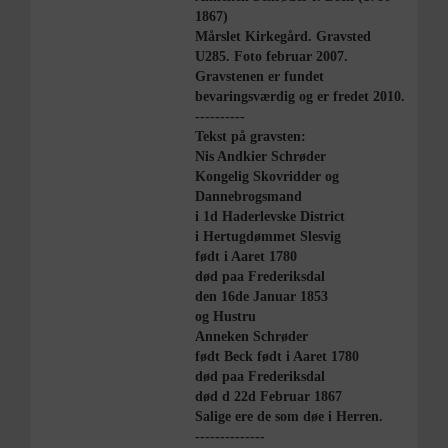
1867)
Mårslet Kirkegård. Gravsted
U285. Foto februar 2007.
Gravstenen er fundet
bevaringsværdig og er fredet 2010.
----------
Tekst på gravsten:
Nis Andkier Schrøder
Kongelig Skovridder og
Dannebrogsmand
i 1d Haderlevske District
i Hertugdømmet Slesvig
født i Aaret 1780
død paa Frederiksdal
den 16de Januar 1853
og Hustru
Anneken Schrøder
født Beck født i Aaret 1780
død paa Frederiksdal
død d 22d Februar 1867
Salige ere de som døe i Herren.
--------------