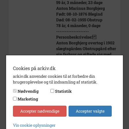
59 år, 3 måneder, 23 dage
Anton Marinus Borgbjerg
Født: 08-10-1876 Blegind
Død: 08-02-1955 Obstrup
78 år, 4 måneder, 0 dage
-------------------
Personbeskrivelse:
Anton Borgbjerg overtog i 1902
slægtsgården Obstrupgård efter
sin farbror og giftede sig med
kusinen Barbara, der var datter
af en anden farbror. Barbara var
Cookies på arkiv.dk
kommet i pleje og voksede op på
arkiv.dk anvender cookies til at forbedre din
Obstrupgård hos gårdens
brugeroplevelse og til indsamling af statistik.
barnløse ejere. Ved giftermålet
var efternavnet Rasmussen,
Nødvendig
Statistik
men i 1905 købte familien
Marketing
navnet Borgbjerg.
Anton Borgbjerg var ejer af
Accepter nødvendige
Accepter valgte
Obstrupgård til 1953. I sin tid
som gårdejer bestred han en
række tillidshverv. Han var
Vis cookie oplysninger