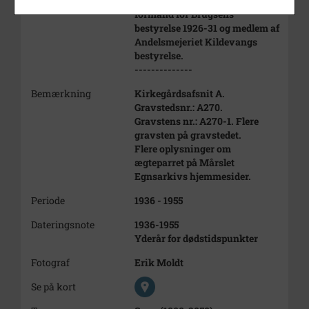
bl.a. sognerådsmedlem 1923-29,
formand for Brugsens
bestyrelse 1926-31 og medlem af
Andelsmejeriet Kildevangs
bestyrelse.
--------------
Bemærkning
Kirkegårdsafsnit A.
Gravstedsnr.: A270.
Gravstens nr.: A270-1. Flere
gravsten på gravstedet.
Flere oplysninger om
ægteparret på Mårslet
Egnsarkivs hjemmesider.
Periode
1936 - 1955
Dateringsnote
1936-1955
Yderår for dødstidspunkter
Fotograf
Erik Moldt
Se på kort