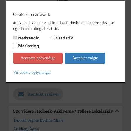
Navnene på forældrene kendes
Cookies på arkiv.dk
ikke, ej heller hvor de boede.
arkiv.dk anvender cookies til at forbedre din brugeroplevelse
Agnes Theorin blev gift med
og til indsamling af statistik.
Alfred Arildsen, Bårup.
Nødvendig
Statistik
1905 - 1920
Periode
Marketing
udateret
Dateringsnote
Accepter nødvendige
Accepter valgte
Ukendt
Fotograf
Vis cookie oplysninger
Holbæk-Arkiverne / Tølløse
Arkiv
Lokalarkiv
Kontakt arkivet
Søg videre i Holbæk-Arkiverne / Tølløse Lokalarkiv
Theorin, Agnes Eveline Marie
Arildsen, Agnes