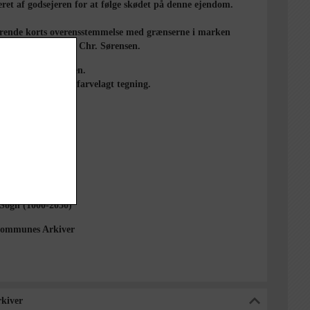
ret af godsejeren for at følge skødet på denne ejendom.
ende korts overensstemmelse med grænserne i marken
res; Landinspektør Chr. Sørensen.
ksforhold: 100 alen.
på kraftigt papir, farvelagt tegning.
 1895
1000-2050)
 Sogn (1000-2050)
ommunes Arkiver
kiver