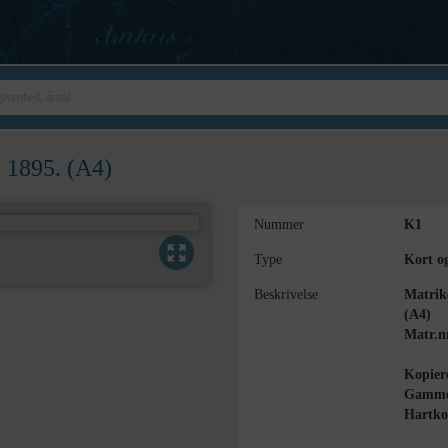
, 1895. (A4)
Nummer
K1
Type
Kort o
Beskrivelse
Matrike
(A4)
Matr.n
Kopiere
Gammel
Hartkor