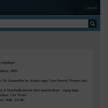
Log ind
g tegninger
lkort, 1895.
r. 10, Gammelby by, Karise sogn, Faxe Herred, Præstø Amt.
t af Matrikelkontoret efter matrikelkort - rigtig kopi.
skat: 1 kr 70 øre
n: 3fdk. 1/4 alb.