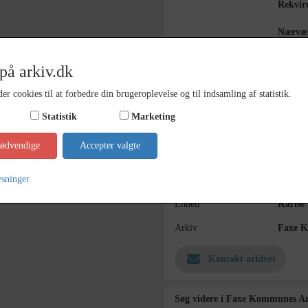
Rekvire
Nærvær
atteste
på arkiv.dk
Bemærkning
Målesto
Udført 
er cookies til at forbedre din brugeroplevelse og til indsamling af statistik.
Årstal
1895
Statistik
Marketing
Dateringsnote
Febuar
nødvendige
Accepter valgte
Se på kort
ysninger
Type
Sogn (
Enhed
Karise
Arkiv
Faxe K
Kontakt arkivet
Søg videre i Faxe Kommunes Ar