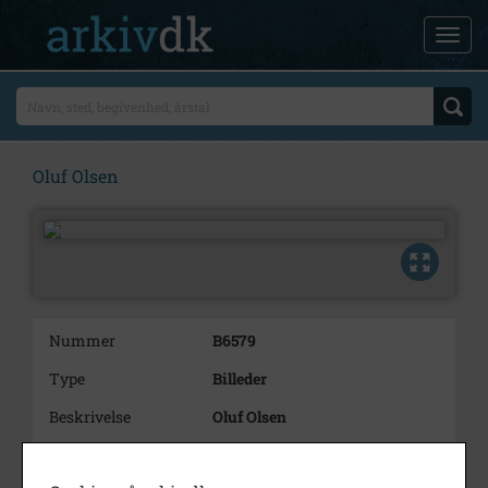
Oluf Olsen
Nummer
B6579
Type
Billeder
Beskrivelse
Oluf Olsen
Periode
1900 - 1920