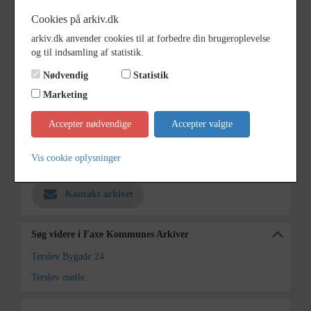
Dateringsnote
1900-1915
Cookies på arkiv.dk
arkiv.dk anvender cookies til at forbedre din brugeroplevelse
Fotograf
Ukendt
og til indsamling af statistik.
Størrelse
7 x 11 + scannet bill. 9 x 15
Nødvendig
Statistik
Se på kort
Marketing
Type
Sogn (1000-2050)
Accepter nødvendige
Accepter valgte
Enhed
Terslev Sogn (1000-2050)
Vis cookie oplysninger
Arkiv
Faxe Kommunes Arkiver
Kontakt arkivet
Søg videre i Faxe Kommunes Arkiver
Terslev Bygade 24
Terslev mølle