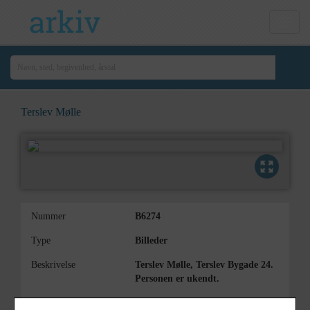
Terslev Mølle
Nummer
B6274
Type
Billeder
Beskrivelse
Terslev Mølle, Terslev Bygade 24.
Personen er ukendt.
Periode
1900 - 1915