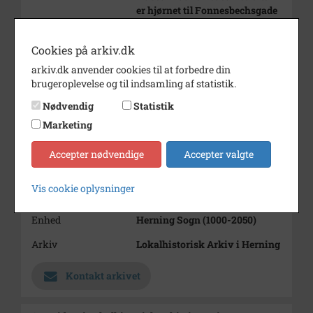
er hjørnet til Fonnesbechsgade
11 , "Cityhus".
Periode
1900 - 1940
Cookies på arkiv.dk
arkiv.dk anvender cookies til at forbedre din
Dateringsnote
u.å.
brugeroplevelse og til indsamling af statistik.
Fotograf
Ukendt
Nødvendig
Statistik
Størrelse
12 x 16
Marketing
Materiale
s/h positiv
Accepter nødvendige
Accepter valgte
Se på kort
Vis cookie oplysninger
Type
Sogn (1000-2050)
Enhed
Herning Sogn (1000-2050)
Arkiv
Lokalhistorisk Arkiv i Herning
Kontakt arkivet