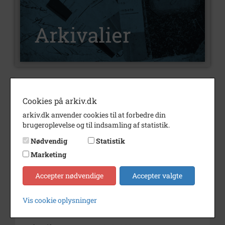
Nummer
A60
Cookies på arkiv.dk
Type
Arkivalier
arkiv.dk anvender cookies til at forbedre din
Arkivskaber
Idrætshistorisk Samling
brugeroplevelse og til indsamling af statistik.
Beskrivelse
Støtteforeningen AIK Vejgaards
Nødvendig
Statistik
Venner. Håndbold. Stiftet 6.
Marketing
oktober 1982.
Accepter nødvendige
Accepter valgte
Der har tidligere eksisteret en
klub AIK's Venner, der blev
stiftet af atletikafdelingen
Vis cookie oplysninger
tilbage i 1960.